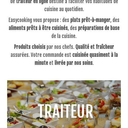
de
traiteur en ligne
destiné à faciliter vos habitudes de
cuisine au quotidien.
Easycooking vous propose : des
plats prêt-à-manger
, des
aliments prêts à être cuisinés
, des
préparations de base
de la cuisine.
Produits choisis
par nos chefs.
Qualité et fraîcheur
assurées. Votre commande est
cuisinée quasiment à la
minute
et
livrée par nos soins
.
TRAITEUR