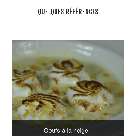
QUELQUES RÉFÉRENCES
S
Oeufs à la neige
co