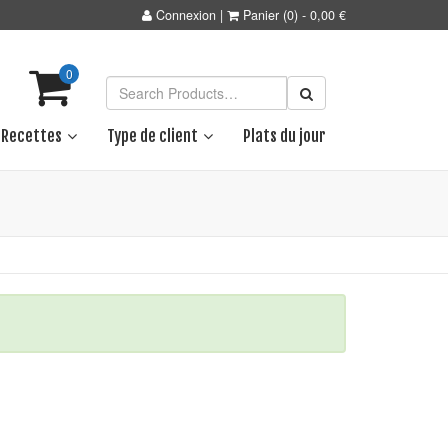
Connexion
|
Panier
(0)
-
0,00
€
0
Recettes
Type de client
Plats du jour