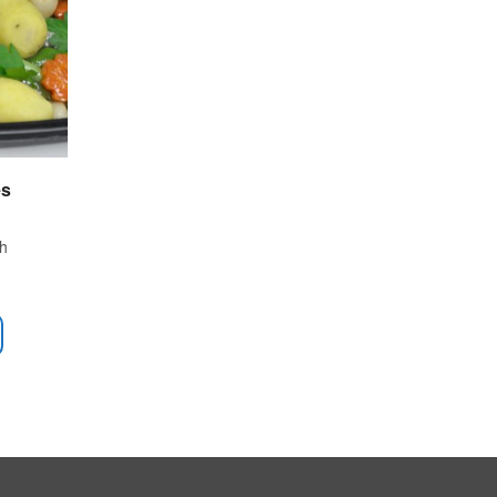
es
8h