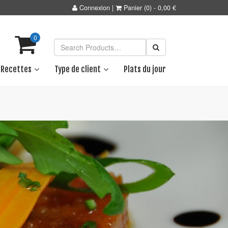
Connexion
|
Panier
(0)
-
0,00
€
0
Recettes
Type de client
Plats du jour