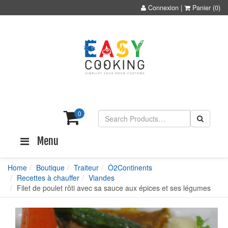
Connexion
|
Panier
(0)
0
Menu
Home
Boutique
Traiteur
Ô2Continents
Recettes à chauffer
Viandes
Filet de poulet rôti avec sa sauce aux épices et ses légumes