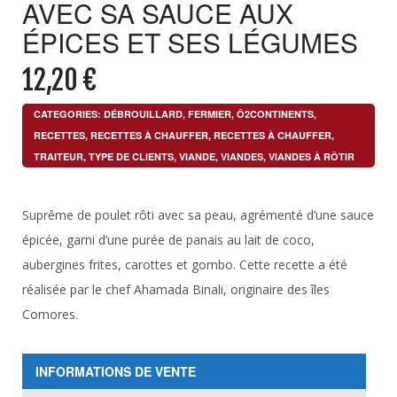
AVEC SA SAUCE AUX
ÉPICES ET SES LÉGUMES
12,20
€
CATEGORIES:
DÉBROUILLARD
,
FERMIER
,
Ô2CONTINENTS
,
RECETTES
,
RECETTES À CHAUFFER
,
RECETTES À CHAUFFER
,
TRAITEUR
,
TYPE DE CLIENTS
,
VIANDE
,
VIANDES
,
VIANDES À RÔTIR
Suprême de poulet rôti avec sa peau, agrémenté d’une sauce
épicée, garni d’une purée de panais au lait de coco,
aubergines frites, carottes et gombo. Cette recette a été
réalisée par le chef Ahamada Binali, originaire des îles
Comores.
INFORMATIONS DE VENTE