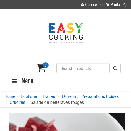
Connexion
|
Panier
(0)
0
Menu
Home
Boutique
Traiteur
Drive in
Préparations froides
Crudités
Salade de betteraves rouges