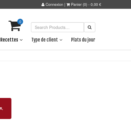
Connexion
|
Panier
(0)
-
0,00
€
0
Recettes
Type de client
Plats du jour
R
,