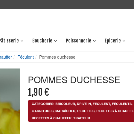
Pâtisserie
Boucherie
Poissonnerie
Épicerie
hauffer
Féculent
Pommes duchesse
POMMES DUCHESSE
1,90
€
CATEGORIES:
BRICOLEUR
,
DRIVE IN
,
FÉCULENT
,
FÉCULENTS
,
GARNITURES
,
MARAÎCHER
,
RECETTES
,
RECETTES À CHAUFFE
RECETTES À CHAUFFER
,
TRAITEUR