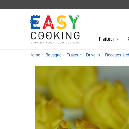
Traiteur
Home
Boutique
Traiteur
Drive in
Recettes à c