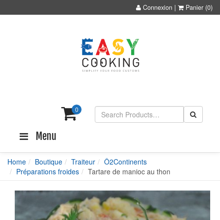
Connexion
|
Panier
(0)
0
Menu
Home
Boutique
Traiteur
Ô2Continents
Préparations froides
Tartare de manioc au thon