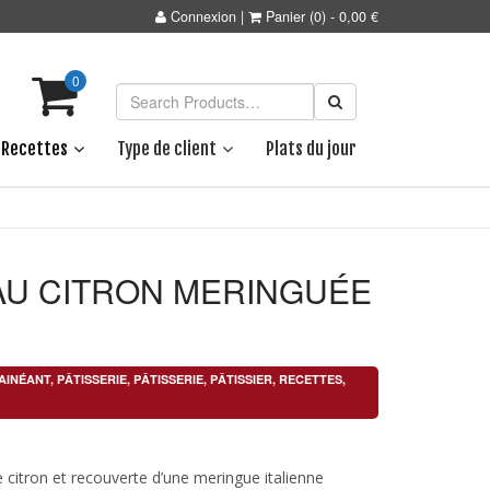
Connexion
|
Panier
(0)
-
0,00
€
0
Recettes
Type de client
Plats du jour
AU CITRON MERINGUÉE
AINÉANT
,
PÂTISSERIE
,
PÂTISSERIE
,
PÂTISSIER
,
RECETTES
,
 citron et recouverte d’une meringue italienne