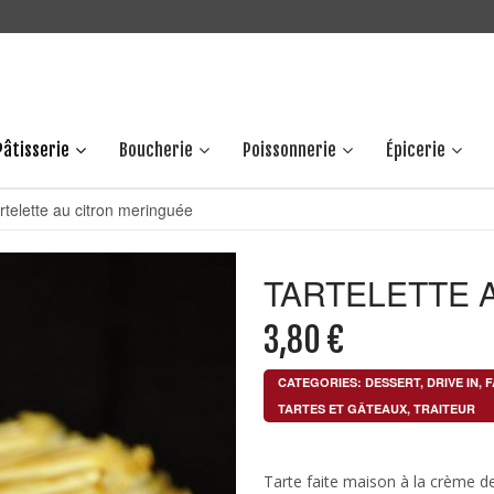
Pâtisserie
Boucherie
Poissonnerie
Épicerie
rtelette au citron meringuée
TARTELETTE 
3,80
€
CATEGORIES:
DESSERT
,
DRIVE IN
,
F
TARTES ET GÂTEAUX
,
TRAITEUR
Tarte faite maison à la crème de