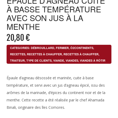
ÉPAULE D’AGNEAU CUITE
À BASSE TEMPÉRATURE
AVEC SON JUS À LA
MENTHE
20,80
€
CATEGORIES:
DÉBROUILLARD
,
FERMIER
,
Ô2CONTINENTS
,
RECETTES
,
RECETTES À CHAUFFER
,
RECETTES À CHAUFFER
,
TRAITEUR
,
TYPE DE CLIENTS
,
VIANDE
,
VIANDES
,
VIANDES À RÔTIR
Épaule d’agneau désossée et marinée, cuite à base
température, et servi avec un jus d’agneau épicé, issu des
arômes de la marinade, d’épices du continent noir et de la
menthe. Cette recette a été réalisée par le chef Ahamada
Binali, originaire des îles Comores.