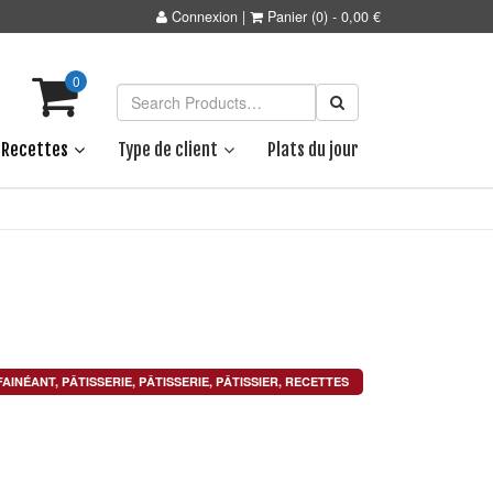
Connexion
|
Panier
(0)
-
0,00
€
0
Recettes
Type de client
Plats du jour
E
FAINÉANT
,
PÂTISSERIE
,
PÂTISSERIE
,
PÂTISSIER
,
RECETTES