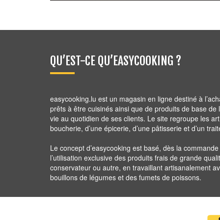
2,80
€
QU’EST-CE QU’EASYCOOKING ?
easycooking.lu est un magasin en ligne destiné à l’ach
prêts à être cuisinés ainsi que de produits de base de la 
vie au quotidien de ses clients. Le site regroupe les ar
boucherie, d’une épicerie, d’une pâtisserie et d’un trait
Le concept d’easycooking est basé, dès la commande ju
l’utilisation exclusive des produits frais de grande quali
conservateur ou autre, en travaillant artisanalement 
bouillons de légumes et des fumets de poissons.