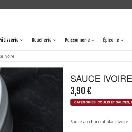
Pâtisserie
Boucherie
Poissonnerie
Épicerie
e ivoire
SAUCE IVOIR
3,90
€
CATEGORIES:
COULIS ET SAUCES
,
Sauce au chocolat blanc ivoire