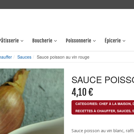
Pâtisserie
Boucherie
Poissonnerie
Épicerie
hauffer
Sauces
Sauce poisson au vin rouge
SAUCE POISS
4,10
€
CATEGORIES:
CHEF À LA MAISON
,
RECETTES À CHAUFFER
,
SAUCES
,
Sauce poisson au vin blanc, raff