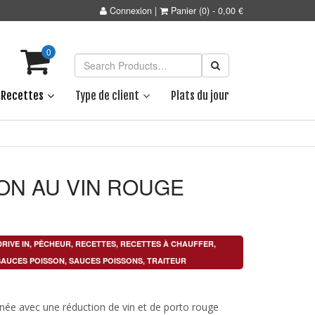
Connexion
|
Panier
(0)
-
0,00
€
0
Recettes
Type de client
Plats du jour
ON AU VIN ROUGE
DRIVE IN
,
PÊCHEUR
,
RECETTES
,
RECETTES À CHAUFFER
,
SAUCES POISSON
,
SAUCES POISSONS
,
TRAITEUR
inée avec une réduction de vin et de porto rouge