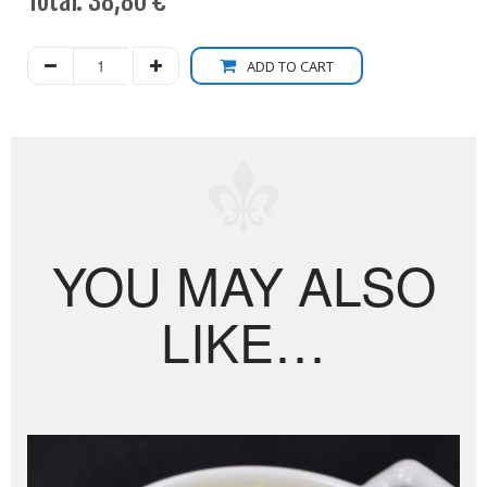
Total:
38,80 €
ADD TO CART
YOU MAY ALSO
LIKE…