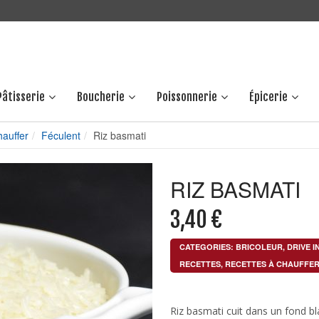
Pâtisserie
Boucherie
Poissonnerie
Épicerie
hauffer
Féculent
Riz basmati
RIZ BASMATI
3,40
€
CATEGORIES:
BRICOLEUR
,
DRIVE I
RECETTES
,
RECETTES À CHAUFFE
Riz basmati cuit dans un fond bl