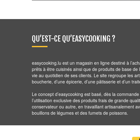
2,80
€
QU’EST-CE QU’EASYCOOKING ?
easycooking.lu est un magasin en ligne destiné à l’ach
prêts à être cuisinés ainsi que de produits de base de la 
vie au quotidien de ses clients. Le site regroupe les ar
boucherie, d’une épicerie, d’une pâtisserie et d’un trait
Le concept d’easycooking est basé, dès la commande ju
l’utilisation exclusive des produits frais de grande quali
conservateur ou autre, en travaillant artisanalement 
bouillons de légumes et des fumets de poissons.