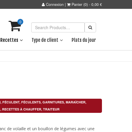
Connexion
|
Panier
(0)
-
0,00
€
0
Recettes
Type de client
Plats du jour
N
,
FÉCULENT
,
FÉCULENTS
,
GARNITURES
,
MARAÎCHER
,
R
,
RECETTES À CHAUFFER
,
TRAITEUR
anc de volaille et un bouillon de légumes avec une