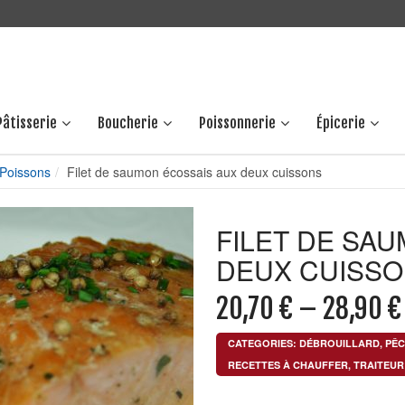
Pâtisserie
Boucherie
Poissonnerie
Épicerie
Poissons
Filet de saumon écossais aux deux cuissons
FILET DE SA
DEUX CUISS
20,70
€
–
28,90
€
CATEGORIES:
DÉBROUILLARD
,
PÊ
RECETTES À CHAUFFER
,
TRAITEUR