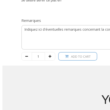
Je désire servir ce plat en
Remarques
ADD TO CART
Y