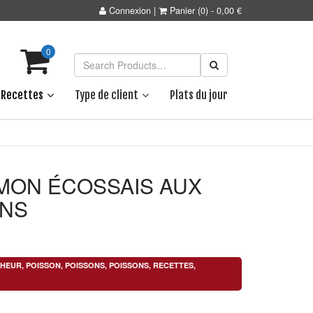
Connexion
|
Panier
(0)
-
0,00
€
0
Recettes
Type de client
Plats du jour
UMON ÉCOSSAIS AUX
ONS
CHEUR
,
POISSON
,
POISSONS
,
POISSONS
,
RECETTES
,