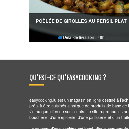
POÊLÉE DE GIROLLES AU PERSIL PLAT
Délai de livraison : 48h
17,80
€
QU’EST-CE QU’EASYCOOKING ?
easycooking.lu est un magasin en ligne destiné à l’ach
prêts à être cuisinés ainsi que de produits de base de la 
vie au quotidien de ses clients. Le site regroupe les ar
boucherie, d’une épicerie, d’une pâtisserie et d’un trait
Le concept d’easycooking est basé, dès la commande ju