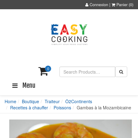
Connexion
|
Panier
(0)
0
Menu
Home
Boutique
Traiteur
Ô2Continents
Recettes à chauffer
Poissons
Gambas à la Mozambicaine